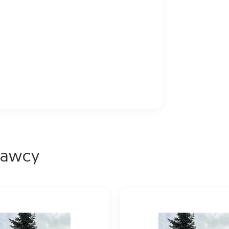
dawcy
abrycznie nowy traktor
MB2025d, NOWY, 22koni.
Hinomoto MB2025d, NOWY, 