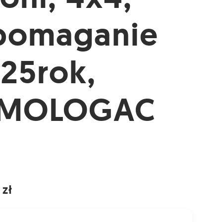
pomaganie
025rok,
MOLOGAC
 zł