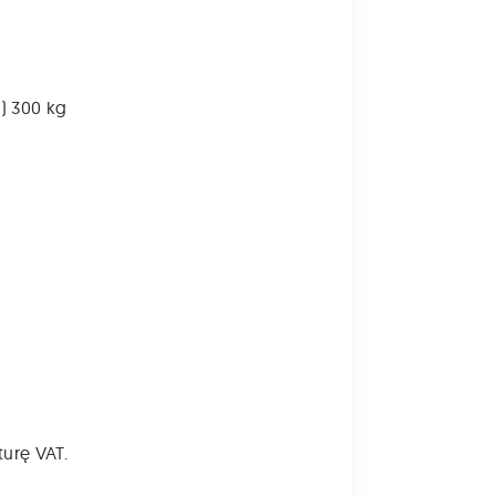
praw k
Aby skorzys
bezpośredn
gospodarcz
) 300 kg
turę VAT.