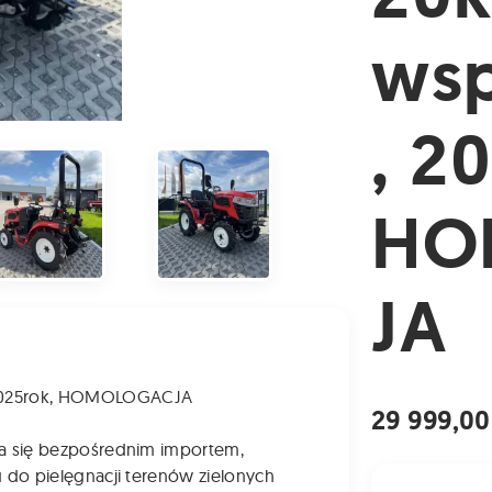
ws
, 2
HO
JA
 2025rok, HOMOLOGACJA
29 999,00
ca się bezpośrednim importem,
 do pielęgnacji terenów zielonych