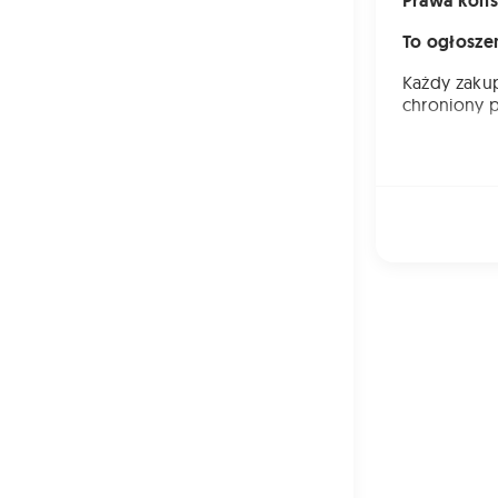
Prawa kon
To ogłosze
Każdy zaku
chroniony 
Oznacza to,
korzyści, z
zamówionyc
Podczas zak
zaangażowa
obowiązkam
Plonov
interne
zamies
zakupu
opisan
Przedsi
dostar
realiza
Obejmu