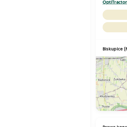
OptiTracto
Biskupice 