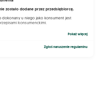
sumenta
nie zostało dodane przez przedsiębiorcę.
p dokonany u niego jako konsument jest
przepisami konsumenckimi.
 że masz prawo do zwrotów, gwarancji i innych
Pokaż
więcej
ależnie od zakupionych przedmiotów lub
h usług.
Zgłoś naruszenie regulaminu
upu przedmiotu lub zlecenia usługi na Plonovo
nych jest kilka podmiotów, z następującymi
i:
o: Odpowiada za udostępnienie usług
towych, takich jak konto użytkownika,
zczanie ogłoszeń, promowanie, możliwość
 przedmiotów z opcją dostawy oraz inne usługi
e w Regulaminie.
ębiorcy: Są odpowiedzialni za sprzedaż i
czenie dokładnie takich przedmiotów lub
cję usług zgodnie z opisem w ogłoszeniu.
je to zapewnienie zwrotów, gwarancji i innych