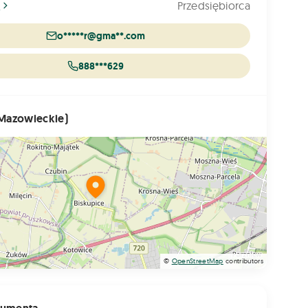
r
Przedsiębiorca
o*****r@gma**.com
888***629
(Mazowieckie)
©
OpenStreetMap
contributors