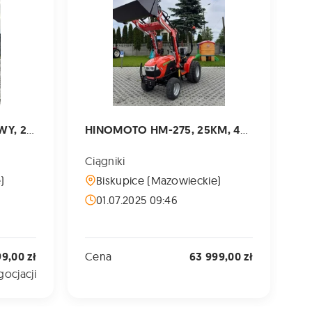
Hinomoto MB2025d, NOWY, 22koni
HINOMOTO HM-275, 25KM, 4x4, 2025rok, Tur, 4w1, TRAWIASTE, HOMOLOGACJA
Ciągniki
Ci
)
Biskupice (Mazowieckie)
01.07.2025 09:46
9,00 zł
Cena
63 999,00 zł
C
ocjacji