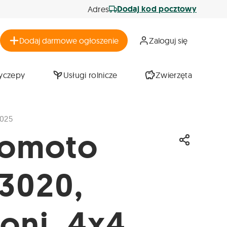
Dodaj kod pocztowy
Adres
Dodaj darmowe ogłoszenie
Zaloguj się
zyczepy
Usługi rolnicze
Zwierzęta
2025
nomoto
Udostępni
3020,
oni, 4x4,