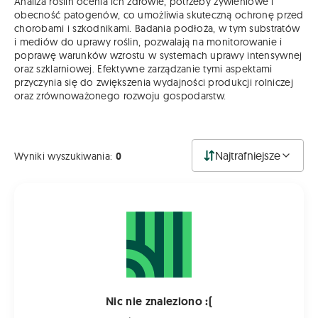
Analiza roślin ocenia ich zdrowie, potrzeby żywieniowe i
obecność patogenów, co umożliwia skuteczną ochronę przed
chorobami i szkodnikami. Badania podłoża, w tym substratów
i mediów do uprawy roślin, pozwalają na monitorowanie i
poprawę warunków wzrostu w systemach uprawy intensywnej
oraz szklarniowej. Efektywne zarządzanie tymi aspektami
przyczynia się do zwiększenia wydajności produkcji rolniczej
oraz zrównoważonego rozwoju gospodarstw.
Najtrafniejsze
Wyniki wyszukiwania:
0
Nic nie znaleziono :(