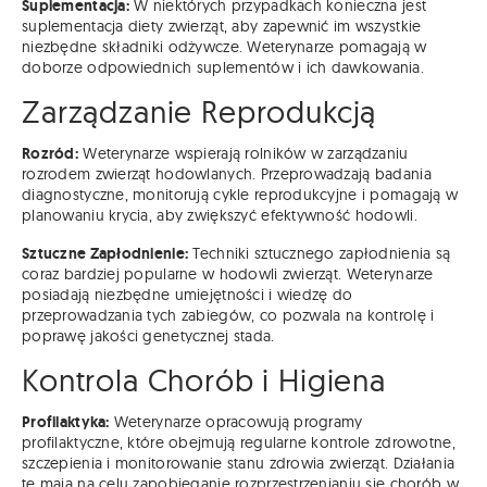
Suplementacja:
W niektórych przypadkach konieczna jest
suplementacja diety zwierząt, aby zapewnić im wszystkie
niezbędne składniki odżywcze. Weterynarze pomagają w
doborze odpowiednich suplementów i ich dawkowania.
Zarządzanie Reprodukcją
Rozród:
Weterynarze wspierają rolników w zarządzaniu
rozrodem zwierząt hodowlanych. Przeprowadzają badania
diagnostyczne, monitorują cykle reprodukcyjne i pomagają w
planowaniu krycia, aby zwiększyć efektywność hodowli.
Sztuczne Zapłodnienie:
Techniki sztucznego zapłodnienia są
coraz bardziej popularne w hodowli zwierząt. Weterynarze
posiadają niezbędne umiejętności i wiedzę do
przeprowadzania tych zabiegów, co pozwala na kontrolę i
poprawę jakości genetycznej stada.
Kontrola Chorób i Higiena
Profilaktyka:
Weterynarze opracowują programy
profilaktyczne, które obejmują regularne kontrole zdrowotne,
szczepienia i monitorowanie stanu zdrowia zwierząt. Działania
te mają na celu zapobieganie rozprzestrzenianiu się chorób w