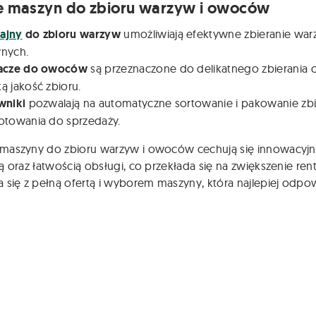
e maszyn do zbioru warzyw i owoców
ajny
do zbioru warzyw
umożliwiają efektywne zbieranie war
nych.
acze do owoców
są przeznaczone do delikatnego zbierania 
ą jakość zbioru.
wniki
pozwalają na automatyczne sortowanie i pakowanie zb
otowania do sprzedaży.
maszyny do zbioru warzyw i owoców cechują się innowacyjny
ą oraz łatwością obsługi, co przekłada się na zwiększenie r
 się z pełną ofertą i wyborem maszyny, która najlepiej odp