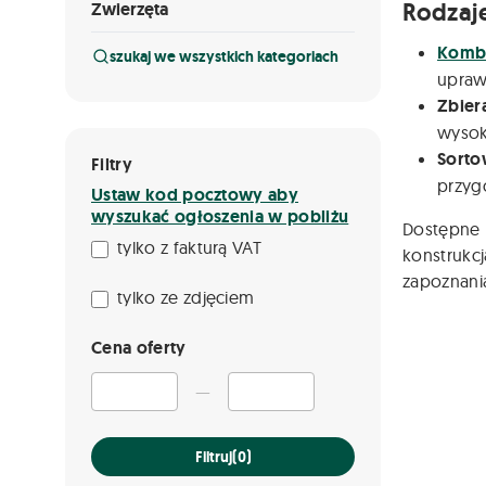
Rodzaj
Zwierzęta
Komb
szukaj we wszystkich kategoriach
upraw
Zbier
wysok
Sorto
Filtry
przyg
Ustaw kod pocztowy aby
wyszukać ogłoszenia w pobliżu
Dostępne 
tylko z fakturą VAT
konstrukcj
zapoznania
tylko ze zdjęciem
Cena oferty
—
Filtruj
(0)