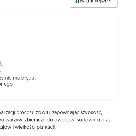
Najtrafniejsze
(
:
zy nie ma błędu,
bnego
izacji procesu zbioru, zapewniając szybkość,
oru warzyw, zbieracze do owoców, sortowniki oraz
ów i wielkości plantacji.