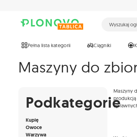
Pełna lista kategorii
Ciągniki
Maszyny do zbio
Maszyny d
Podkategorie
produkcją 
uprawnych,
Kupię
Owoce
Warzywa