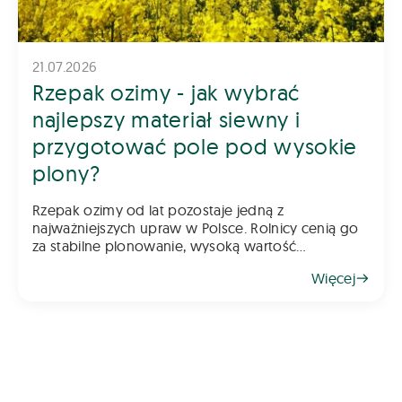
21.07.2026
Rzepak ozimy - jak wybrać
najlepszy materiał siewny i
przygotować pole pod wysokie
plony?
Rzepak ozimy od lat pozostaje jedną z
najważniejszych upraw w Polsce. Rolnicy cenią go
za stabilne plonowanie, wysoką wartość
gospodarczą oraz możliwość wykorzystania go
Więcej
jako świetnego przedplonu. Aby jednak rzepak
odwdzięczył się wysokim plonem, klu