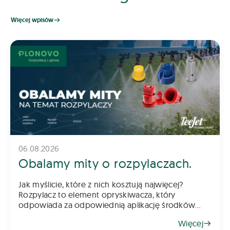
Więcej wpisów
06.08.2026
Obalamy mity o rozpylaczach.
Jak myślicie, które z nich kosztują najwięcej?
Rozpylacz to element opryskiwacza, który
odpowiada za odpowiednią aplikację środków
chemicznych na pole – zarówno do gleby, jak i na
Więcej
rośliny. Z tego powodu dob&oac