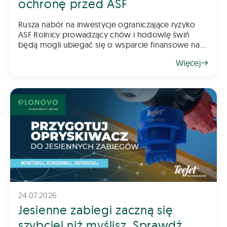
ochronę przed ASF
Rusza nabór na inwestycje ograniczające ryzyko
ASF Rolnicy prowadzący chów i hodowlę świń
będą mogli ubiegać się o wsparcie finansowe na
inwestycje poprawiające poziom bioasekuracji
Więcej
gospodarstwa. Pomoc ma na celu ograniczenie
ryzyka
24.07.2026
Jesienne zabiegi zaczną się
szybciej niż myślisz. Sprawdź