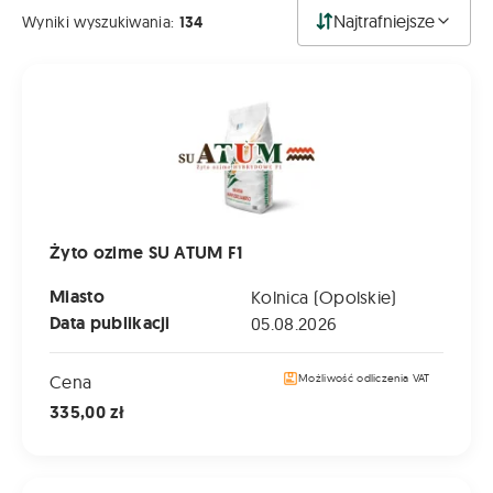
Najtrafniejsze
Wyniki wyszukiwania:
134
Żyto ozime SU ATUM F1
Żyto ozime SU ATUM F1
Miasto
Kolnica (Opolskie)
Data publikacji
05.08.2026
Cena
Możliwość odliczenia VAT
335,00 zł
Żyto ozime DAŃKOWSKIE SKAND