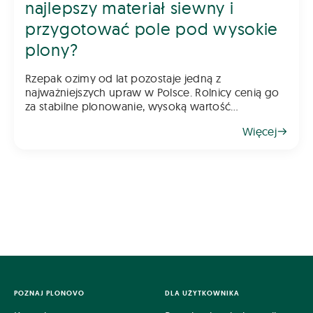
najlepszy materiał siewny i
przygotować pole pod wysokie
plony?
Rzepak ozimy od lat pozostaje jedną z
najważniejszych upraw w Polsce. Rolnicy cenią go
za stabilne plonowanie, wysoką wartość
gospodarczą oraz możliwość wykorzystania go
Więcej
jako świetnego przedplonu. Aby jednak rzepak
odwdzięczył się wysokim plonem, klu
POZNAJ PLONOVO
DLA UŻYTKOWNIKA