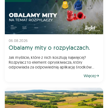
06.08.2026
Obalamy mity o rozpylaczach.
Jak myślicie, które z nich kosztują najwięcej?
Rozpylacz to element opryskiwacza, który
odpowiada za odpowiednią aplikację środków
chemicznych na pole – zarówno do gleby, jak i na
Więcej
rośliny. Z tego powodu dob&oac