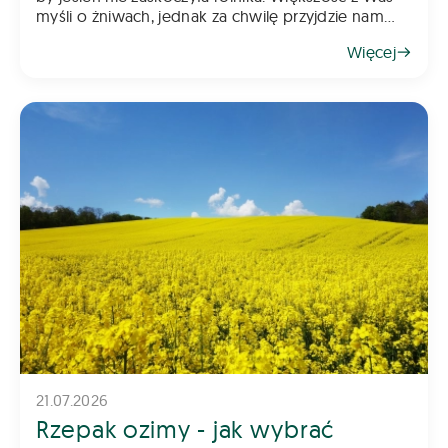
myśli o żniwach, jednak za chwilę przyjdzie nam
myśleć o jesiennych zabiegach. Pamiętajcie, że
Więcej
rzepak wymaga już wczesnej ochrony, a w kole
21.07.2026
Rzepak ozimy - jak wybrać