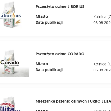
Pszenżyto ozime LIBORIUS
Miasto
Kolnica (
Data publikacji
05.08.202
o ozime CORADO
Pszenżyto ozime CORADO
Miasto
Kolnica (
Data publikacji
05.08.202
 pszenic ozimych TURBO ELITA
Mieszanka pszenic ozimych TURBO ELIT