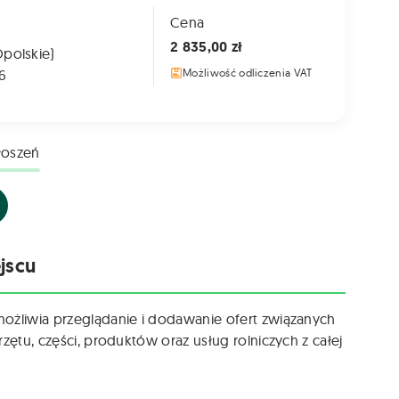
Cena
2 835,00 zł
Opolskie)
6
Możliwość odliczenia VAT
łoszeń
jscu
możliwia przeglądanie i dodawanie ofert związanych
zętu, części, produktów oraz usług rolniczych z całej