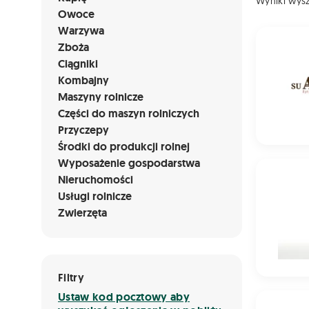
Wyniki wys
Owoce
Warzywa
Żyto ozim
Zboża
Ciągniki
Kombajny
Maszyny rolnicze
Części do maszyn rolniczych
Przyczepy
Środki do produkcji rolnej
Wyposażenie gospodarstwa
Żyto ozi
Nieruchomości
Usługi rolnicze
Zwierzęta
Filtry
Ustaw kod pocztowy aby
Pszenżyto