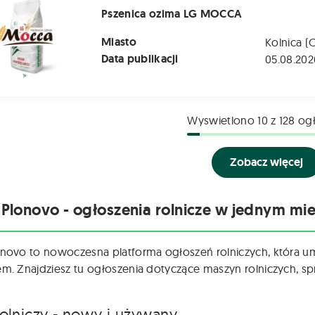
Pszenica ozima LG MOCCA
Miasto
Kolnica (
Data publikacji
05.08.202
Wyswietlono
10
z 128 og
Zobacz więcej
 Plonovo - ogłoszenia rolnicze w jednym mie
onovo to nowoczesna platforma ogłoszeń rolniczych, która u
em. Znajdziesz tu ogłoszenia dotyczące maszyn rolniczych, spr
rolniczy - nowy i używany