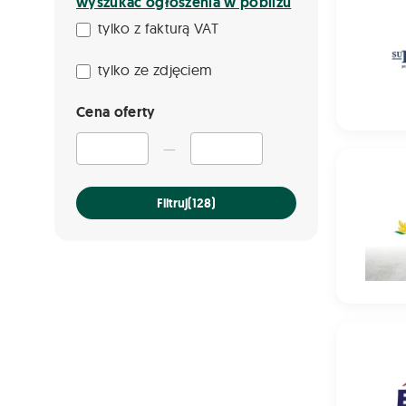
wyszukać ogłoszenia w pobliżu
tylko z fakturą VAT
tylko ze zdjęciem
Cena oferty
—
Pszenżyt
Filtruj
(128)
Mieszanka