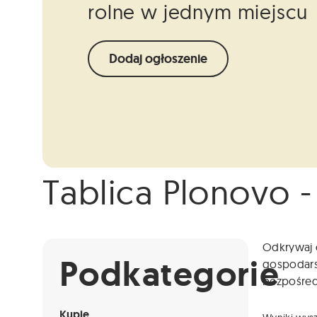
rolne w jednym miejscu
Dodaj ogłoszenie
Tablica Plonovo -
Info
Niestety ogłoszenie nie jest już dostępne.
Odkrywaj o
Podkategorie
gospodarst
bezpośredn
Kupię