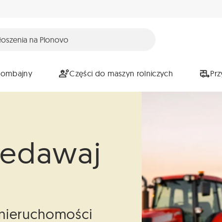
Kombajny
Części do maszyn rolniczych
Pr
zedawaj
i nieruchomości