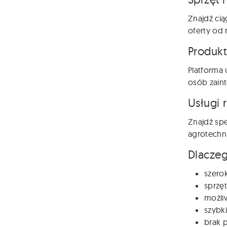
Znajdź cią
oferty od 
Produkt
Platforma 
osób zain
Usługi 
Znajdź spe
agrotechni
Dlaczeg
szero
sprzęt
możli
szybki
brak p