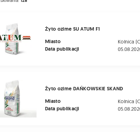
zukiwania:
128
e SU ATUM F1
Żyto ozime SU ATUM F1
Miasto
Kolnica (
Data publikacji
05.08.202
me DAŃKOWSKIE SKAND
Żyto ozime DAŃKOWSKIE SKAND
Miasto
Kolnica (
Data publikacji
05.08.202
 ozime LIBORIUS