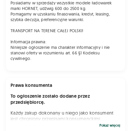
Posiadamy w sprzedaży wszystkie modele ładowarek
marki HORNET, udźwig 600 do 2500 kg.
Pomagamy w uzyskaniu finasowania, kredyt, leasing,
szybka decyzja, preferencyjne warunki.
TRANSPORT NA TERENIE CAŁEJ POLSKI!
Informacja prawna:
Niniejsze ogłoszenie ma charakter informacyjny i nie
stanowi oferty w rozumieniu art. 66 §1 Kodeksu
cywilnego.
Prawa konsumenta
To ogłoszenie zostało dodane przez
przedsiębiorcę.
Każdy zakup dokonany u niego jako konsument
jest chroniony przepisami konsumenckimi.
Pokaż
więcej
Oznacza to, że masz prawo do zwrotów, gwarancji