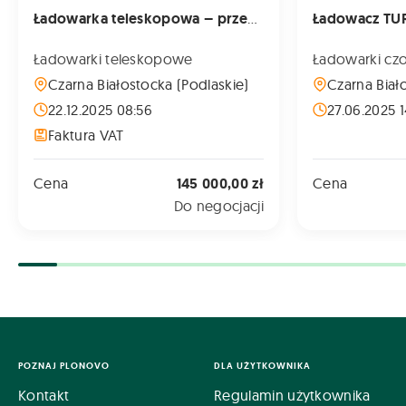
Ładowarka teleskopowa – przegubowa HORNET HMA 825T
Ładowarki teleskopowe
Ładowarki cz
Czarna Białostocka (Podlaskie)
Czarna Biał
22.12.2025 08:56
27.06.2025 1
Faktura VAT
Cena
145 000,00 zł
Cena
Do negocjacji
POZNAJ PLONOVO
DLA UŻYTKOWNIKA
Kontakt
Regulamin użytkownika