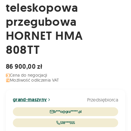
teleskopowa
przegubowa
HORNET HMA
808TT
86 900,00 zł
Cena do negocjacji
Możliwość odliczenia VAT
grand-maszyny
Przedsiębiorca
b***o@gra*****.pl
518***555