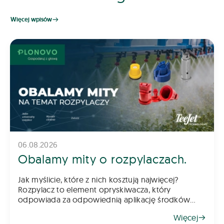
Więcej wpisów
06.08.2026
Obalamy mity o rozpylaczach.
Jak myślicie, które z nich kosztują najwięcej?
Rozpylacz to element opryskiwacza, który
odpowiada za odpowiednią aplikację środków
chemicznych na pole – zarówno do gleby, jak i na
Więcej
rośliny. Z tego powodu dob&oac