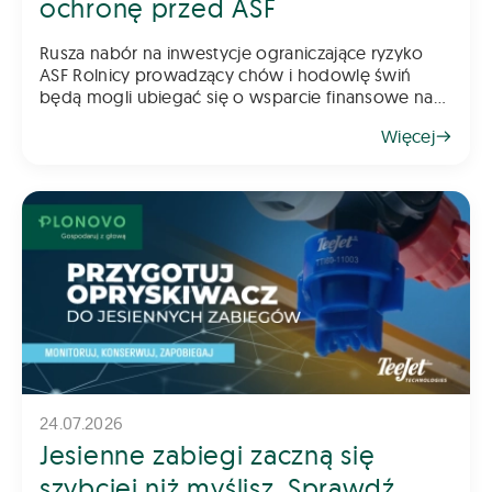
ochronę przed ASF
Rusza nabór na inwestycje ograniczające ryzyko
ASF Rolnicy prowadzący chów i hodowlę świń
będą mogli ubiegać się o wsparcie finansowe na
inwestycje poprawiające poziom bioasekuracji
Więcej
gospodarstwa. Pomoc ma na celu ograniczenie
ryzyka
24.07.2026
Jesienne zabiegi zaczną się
szybciej niż myślisz. Sprawdź