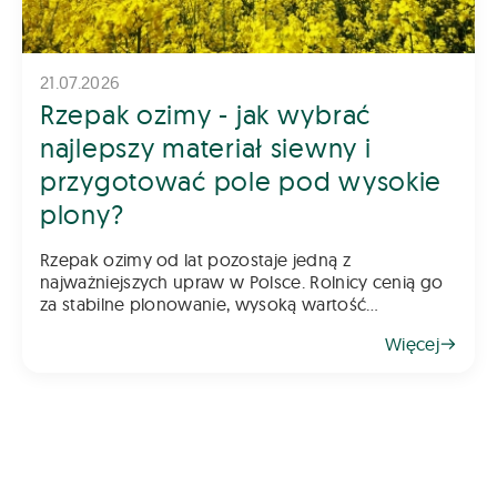
21.07.2026
Rzepak ozimy - jak wybrać
najlepszy materiał siewny i
przygotować pole pod wysokie
plony?
Rzepak ozimy od lat pozostaje jedną z
najważniejszych upraw w Polsce. Rolnicy cenią go
za stabilne plonowanie, wysoką wartość
gospodarczą oraz możliwość wykorzystania go
Więcej
jako świetnego przedplonu. Aby jednak rzepak
odwdzięczył się wysokim plonem, klu