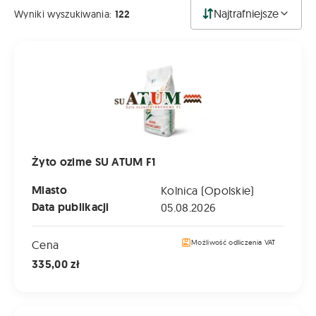
Najtrafniejsze
Wyniki wyszukiwania:
122
Żyto ozime SU ATUM F1
Żyto ozime SU ATUM F1
Miasto
Kolnica (Opolskie)
Data publikacji
05.08.2026
Cena
Możliwość odliczenia VAT
335,00 zł
Żyto ozime DAŃKOWSKIE SKAND