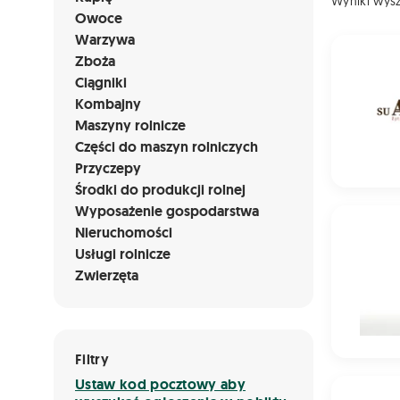
Wyniki wys
Owoce
Warzywa
Żyto ozim
Zboża
Ciągniki
Kombajny
Maszyny rolnicze
Części do maszyn rolniczych
Przyczepy
Środki do produkcji rolnej
Wyposażenie gospodarstwa
Żyto ozi
Nieruchomości
Usługi rolnicze
Zwierzęta
Filtry
Ustaw kod pocztowy aby
Pszenżyto