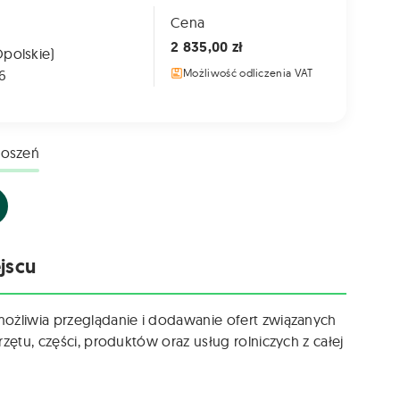
Cena
2 835,00 zł
Opolskie)
6
Możliwość odliczenia VAT
łoszeń
jscu
możliwia przeglądanie i dodawanie ofert związanych
zętu, części, produktów oraz usług rolniczych z całej