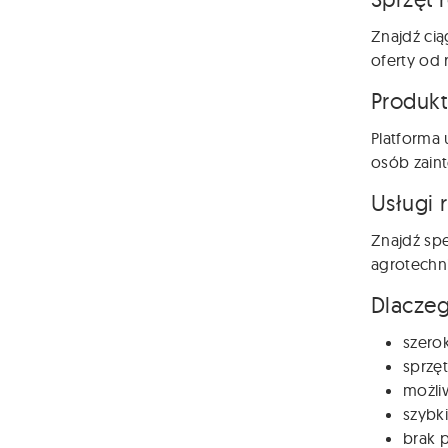
Znajdź cią
oferty od 
Produkt
Platforma 
osób zain
Usługi 
Znajdź spe
agrotechni
Dlaczeg
szero
sprzęt
możli
szybki
brak p