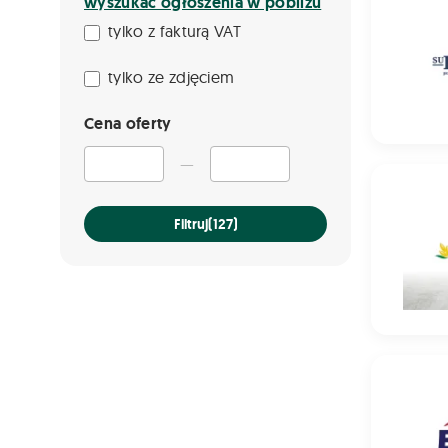
wyszukać ogłoszenia w pobliżu
tylko z fakturą VAT
tylko ze zdjęciem
Cena oferty
—
Pszenżyt
Filtruj
(127)
Mieszanka