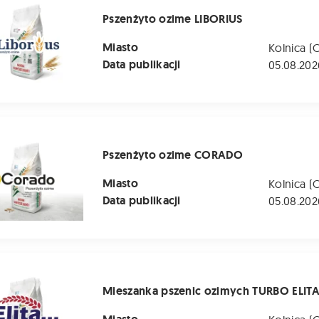
Pszenżyto ozime LIBORIUS
Miasto
Kolnica (
Data publikacji
05.08.202
o ozime CORADO
Pszenżyto ozime CORADO
Miasto
Kolnica (
Data publikacji
05.08.202
 pszenic ozimych TURBO ELITA
Mieszanka pszenic ozimych TURBO ELIT