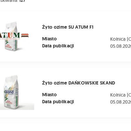
zukiwania:
127
e SU ATUM F1
Żyto ozime SU ATUM F1
Miasto
Kolnica (
Data publikacji
05.08.202
me DAŃKOWSKIE SKAND
Żyto ozime DAŃKOWSKIE SKAND
Miasto
Kolnica (
Data publikacji
05.08.202
 ozime LIBORIUS