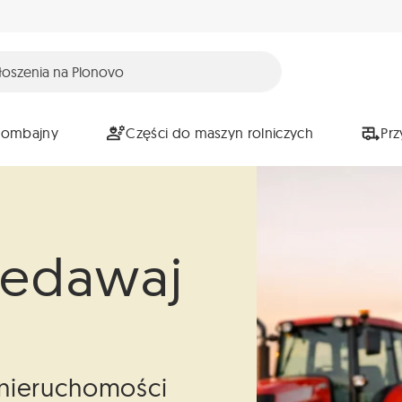
Kombajny
Części do maszyn rolniczych
Pr
zedawaj
i nieruchomości