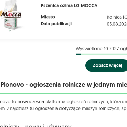
Pszenica ozima LG MOCCA
Miasto
Kolnica (
Data publikacji
05.08.202
Wyswietlono
10
z 127 og
Zobacz więcej
 Plonovo - ogłoszenia rolnicze w jednym mie
onovo to nowoczesna platforma ogłoszeń rolniczych, która u
em. Znajdziesz tu ogłoszenia dotyczące maszyn rolniczych, spr
rolniczy - nowy i używany