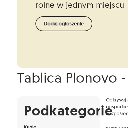
rolne w jednym miejscu
Dodaj ogłoszenie
Tablica Plonovo -
Info
Niestety ogłoszenie nie jest już dostępne.
Odkrywaj o
Podkategorie
gospodarst
bezpośredn
Kupię