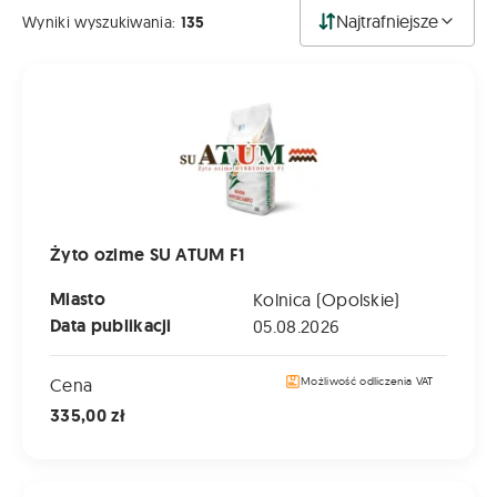
Najtrafniejsze
Wyniki wyszukiwania:
135
Żyto ozime SU ATUM F1
Żyto ozime SU ATUM F1
Miasto
Kolnica (Opolskie)
Data publikacji
05.08.2026
Cena
Możliwość odliczenia VAT
335,00 zł
Żyto ozime DAŃKOWSKIE SKAND