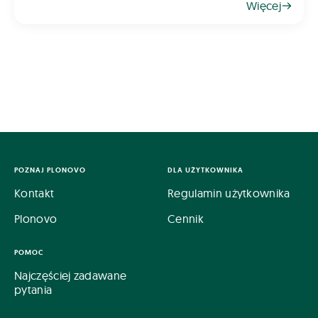
Więcej
przestojów w gospodarstwie jest coś pozornie
błahego: do
POZNAJ PLONOVO
DLA UŻYTKOWNIKA
Kontakt
Regulamin użytkownika
Plonovo
Cennik
POMOC
Najczęściej zadawane
pytania