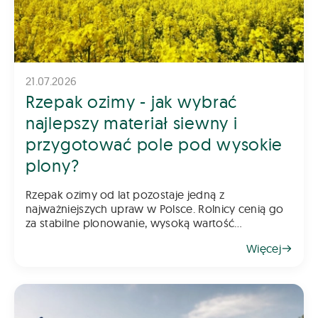
21.07.2026
Rzepak ozimy - jak wybrać
najlepszy materiał siewny i
przygotować pole pod wysokie
plony?
Rzepak ozimy od lat pozostaje jedną z
najważniejszych upraw w Polsce. Rolnicy cenią go
za stabilne plonowanie, wysoką wartość
gospodarczą oraz możliwość wykorzystania go
Więcej
jako świetnego przedplonu. Aby jednak rzepak
odwdzięczył się wysokim plonem, klu