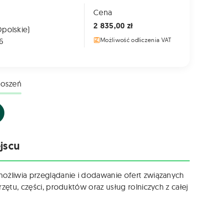
Cena
2 835,00 zł
Opolskie)
6
Możliwość odliczenia VAT
łoszeń
jscu
możliwia przeglądanie i dodawanie ofert związanych
zętu, części, produktów oraz usług rolniczych z całej