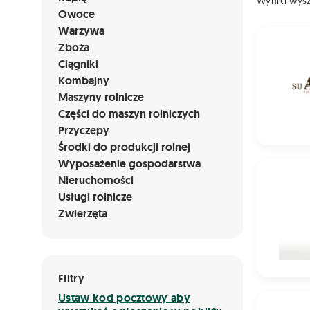
Wyniki wys
Owoce
Warzywa
Żyto ozim
Zboża
Ciągniki
Kombajny
Maszyny rolnicze
Części do maszyn rolniczych
Przyczepy
Środki do produkcji rolnej
Wyposażenie gospodarstwa
Żyto ozi
Nieruchomości
Usługi rolnicze
Zwierzęta
Filtry
Ustaw kod pocztowy aby
Pszenżyto