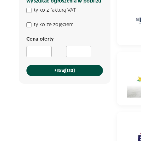
wyszukać ogłoszenia w pobliżu
tylko z fakturą VAT
tylko ze zdjęciem
Cena oferty
—
Pszenżyt
Filtruj
(133)
Mieszanka