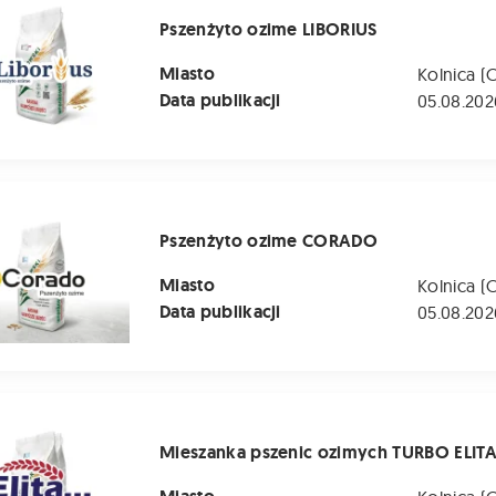
Pszenżyto ozime LIBORIUS
Miasto
Kolnica (
Data publikacji
05.08.202
o ozime CORADO
Pszenżyto ozime CORADO
Miasto
Kolnica (
Data publikacji
05.08.202
 pszenic ozimych TURBO ELITA
Mieszanka pszenic ozimych TURBO ELIT