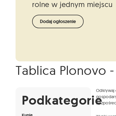
rolne w jednym miejscu
Dodaj ogłoszenie
Tablica Plonovo -
Info
Niestety ogłoszenie nie jest już dostępne.
Odkrywaj o
Podkategorie
gospodarst
bezpośredn
Kupię