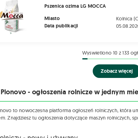
Pszenica ozima LG MOCCA
Miasto
Kolnica (
Data publikacji
05.08.202
Wyswietlono
10
z 133 og
Zobacz więcej
 Plonovo - ogłoszenia rolnicze w jednym mie
onovo to nowoczesna platforma ogłoszeń rolniczych, która u
em. Znajdziesz tu ogłoszenia dotyczące maszyn rolniczych, spr
rolniczy - nowy i używany