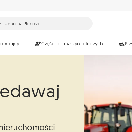
Kombajny
Części do maszyn rolniczych
Pr
zedawaj
i nieruchomości