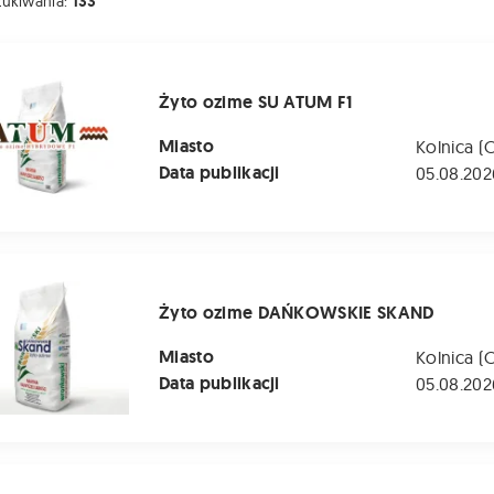
zukiwania:
133
e SU ATUM F1
Żyto ozime SU ATUM F1
Miasto
Kolnica (
Data publikacji
05.08.202
me DAŃKOWSKIE SKAND
Żyto ozime DAŃKOWSKIE SKAND
Miasto
Kolnica (
Data publikacji
05.08.202
 ozime LIBORIUS