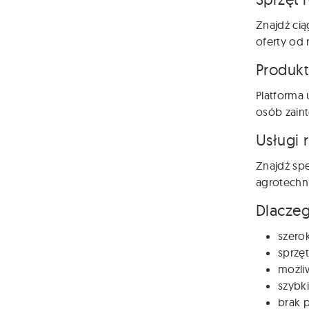
Znajdź cią
oferty od 
Produkt
Platforma 
osób zain
Usługi 
Znajdź spe
agrotechni
Dlaczeg
szero
sprzęt
możli
szybki
brak p