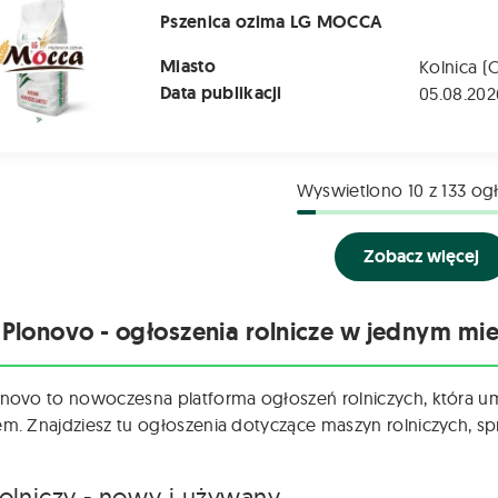
Pszenica ozima LG MOCCA
Miasto
Kolnica (
Data publikacji
05.08.202
Wyswietlono
10
z 133 og
Zobacz więcej
 Plonovo - ogłoszenia rolnicze w jednym mie
onovo to nowoczesna platforma ogłoszeń rolniczych, która u
em. Znajdziesz tu ogłoszenia dotyczące maszyn rolniczych, spr
rolniczy - nowy i używany