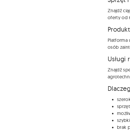
Znajdź cią
oferty od 
Produkt
Platforma 
osób zain
Usługi 
Znajdź spe
agrotechni
Dlaczeg
szero
sprzęt
możli
szybki
brak p