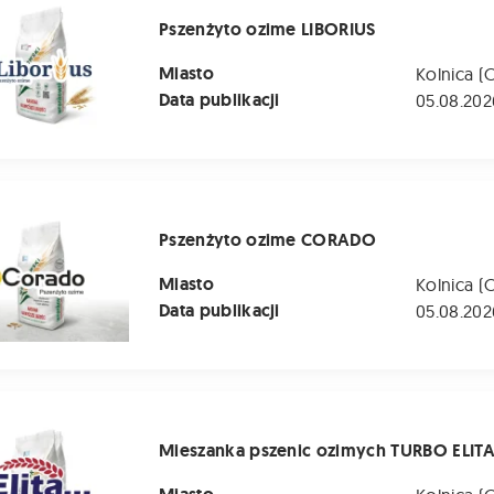
Pszenżyto ozime LIBORIUS
Miasto
Kolnica (
Data publikacji
05.08.202
o ozime CORADO
Pszenżyto ozime CORADO
Miasto
Kolnica (
Data publikacji
05.08.202
 pszenic ozimych TURBO ELITA
Mieszanka pszenic ozimych TURBO ELIT