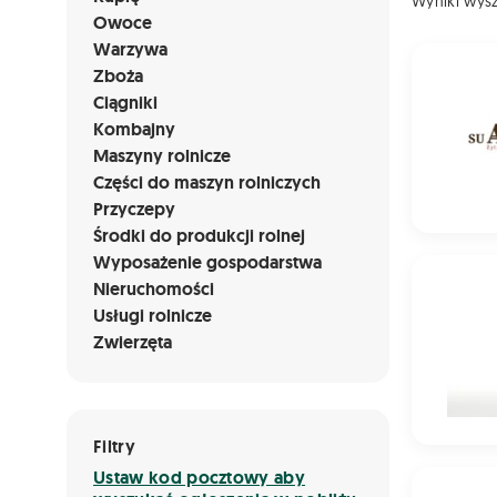
Wyniki wys
Owoce
Warzywa
Żyto ozim
Zboża
Ciągniki
Kombajny
Maszyny rolnicze
Części do maszyn rolniczych
Przyczepy
Środki do produkcji rolnej
Wyposażenie gospodarstwa
Żyto ozi
Nieruchomości
Usługi rolnicze
Zwierzęta
Filtry
Ustaw kod pocztowy aby
Pszenżyto