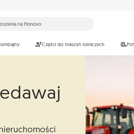
Kombajny
Części do maszyn rolniczych
Pr
zedawaj
i nieruchomości