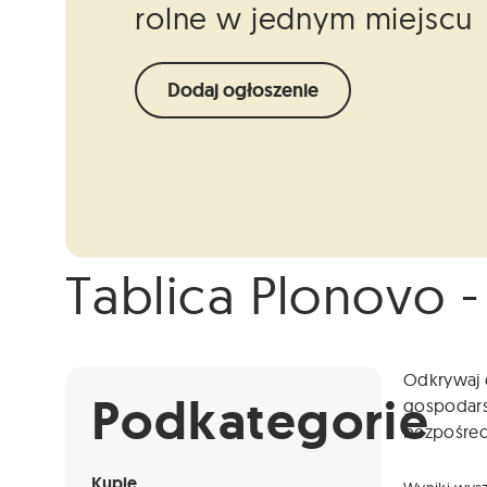
rolne w jednym miejscu
Dodaj ogłoszenie
Tablica Plonovo -
Info
Niestety ogłoszenie nie jest już dostępne.
Odkrywaj o
Podkategorie
gospodarst
bezpośredn
Kupię