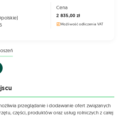
Cena
2 835,00 zł
Opolskie)
6
Możliwość odliczenia VAT
łoszeń
jscu
możliwia przeglądanie i dodawanie ofert związanych
zętu, części, produktów oraz usług rolniczych z całej