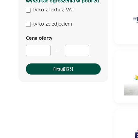
wyszukać ogłoszenia w pobliżu
tylko z fakturą VAT
tylko ze zdjęciem
Cena oferty
—
Pszenżyt
Filtruj
(133)
Mieszanka