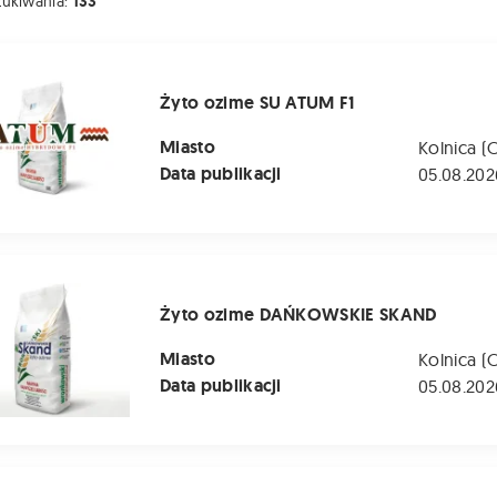
zukiwania:
133
e SU ATUM F1
Żyto ozime SU ATUM F1
Miasto
Kolnica (
Data publikacji
05.08.202
me DAŃKOWSKIE SKAND
Żyto ozime DAŃKOWSKIE SKAND
Miasto
Kolnica (
Data publikacji
05.08.202
 ozime LIBORIUS