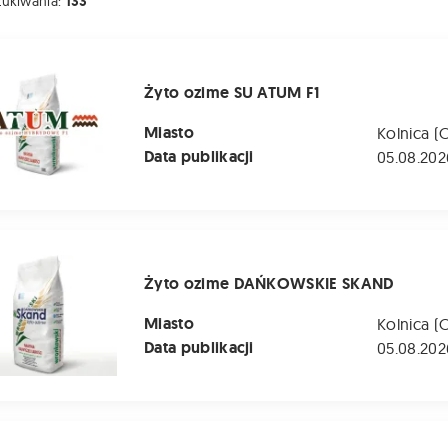
zukiwania:
133
e SU ATUM F1
Żyto ozime SU ATUM F1
Miasto
Kolnica (
Data publikacji
05.08.202
me DAŃKOWSKIE SKAND
Żyto ozime DAŃKOWSKIE SKAND
Miasto
Kolnica (
Data publikacji
05.08.202
 ozime LIBORIUS