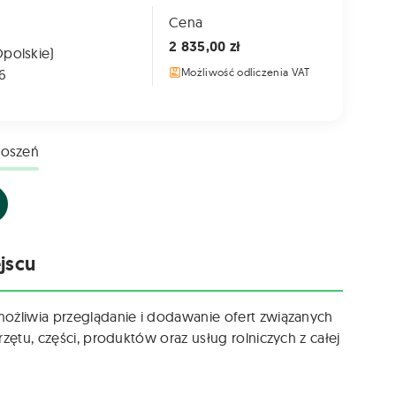
Cena
2 835,00 zł
Opolskie)
6
Możliwość odliczenia VAT
łoszeń
jscu
możliwia przeglądanie i dodawanie ofert związanych
zętu, części, produktów oraz usług rolniczych z całej