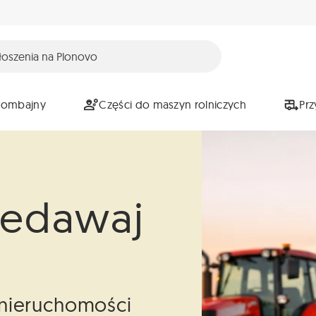
Kombajny
Części do maszyn rolniczych
Pr
zedawaj
i nieruchomości