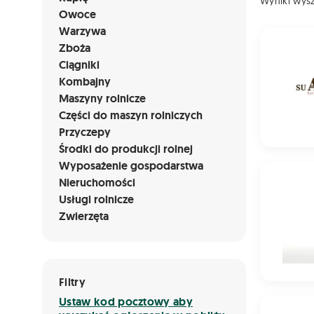
Wyniki wys
Owoce
Warzywa
Żyto ozim
Zboża
Ciągniki
Kombajny
Maszyny rolnicze
Części do maszyn rolniczych
Przyczepy
Środki do produkcji rolnej
Wyposażenie gospodarstwa
Żyto ozi
Nieruchomości
Usługi rolnicze
Zwierzęta
Filtry
Ustaw kod pocztowy aby
Pszenżyto