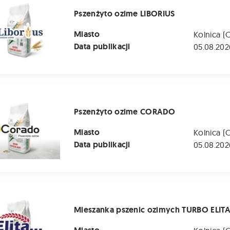
Pszenżyto ozime LIBORIUS
Miasto
Kolnica (
Data publikacji
05.08.202
o ozime CORADO
Pszenżyto ozime CORADO
Miasto
Kolnica (
Data publikacji
05.08.202
 pszenic ozimych TURBO ELITA
Mieszanka pszenic ozimych TURBO ELIT