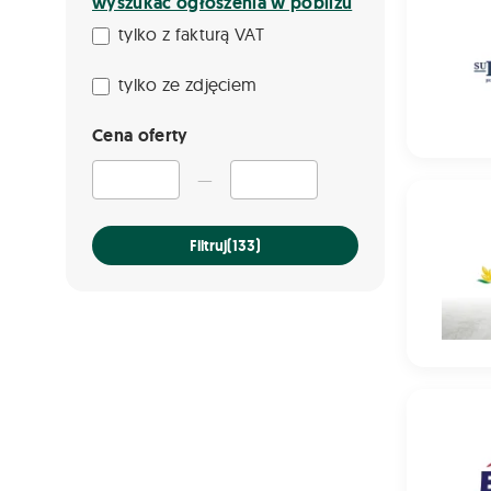
wyszukać ogłoszenia w pobliżu
tylko z fakturą VAT
tylko ze zdjęciem
Cena oferty
—
Pszenżyt
Filtruj
(133)
Mieszanka