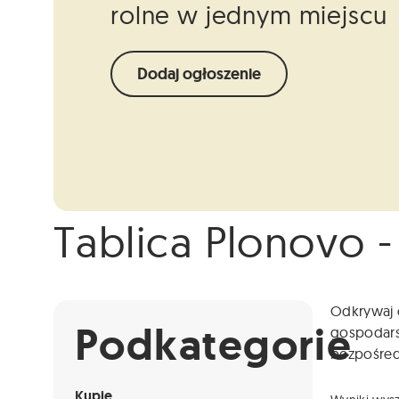
rolne w jednym miejscu
Dodaj ogłoszenie
Tablica Plonovo -
Info
Niestety ogłoszenie nie jest już dostępne.
Odkrywaj o
Podkategorie
gospodarst
bezpośredn
Kupię