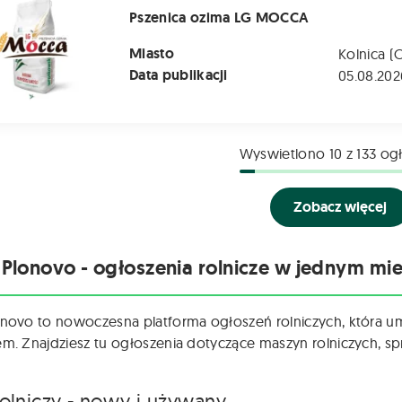
Pszenica ozima LG MOCCA
Miasto
Kolnica (
Data publikacji
05.08.202
Wyswietlono
10
z 133 og
Zobacz więcej
 Plonovo - ogłoszenia rolnicze w jednym mie
onovo to nowoczesna platforma ogłoszeń rolniczych, która u
em. Znajdziesz tu ogłoszenia dotyczące maszyn rolniczych, spr
rolniczy - nowy i używany