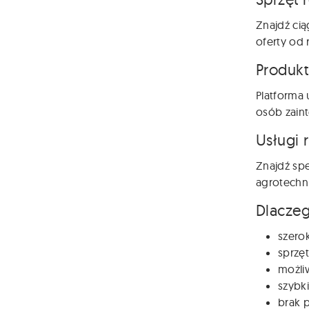
Znajdź cią
oferty od 
Produkt
Platforma 
osób zain
Usługi 
Znajdź spe
agrotechni
Dlaczeg
szero
sprzęt
możli
szybki
brak p