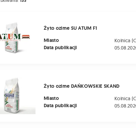
zukiwania:
133
e SU ATUM F1
Żyto ozime SU ATUM F1
Miasto
Kolnica (
Data publikacji
05.08.202
me DAŃKOWSKIE SKAND
Żyto ozime DAŃKOWSKIE SKAND
Miasto
Kolnica (
Data publikacji
05.08.202
 ozime LIBORIUS