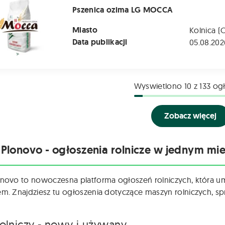
Pszenica ozima LG MOCCA
Miasto
Kolnica (
Data publikacji
05.08.202
Wyswietlono
10
z 133 og
Zobacz więcej
 Plonovo - ogłoszenia rolnicze w jednym mie
onovo to nowoczesna platforma ogłoszeń rolniczych, która u
em. Znajdziesz tu ogłoszenia dotyczące maszyn rolniczych, spr
rolniczy - nowy i używany