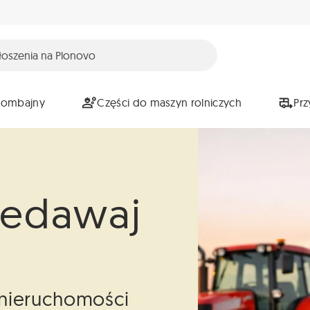
Kombajny
Części do maszyn rolniczych
Pr
zedawaj
i nieruchomości