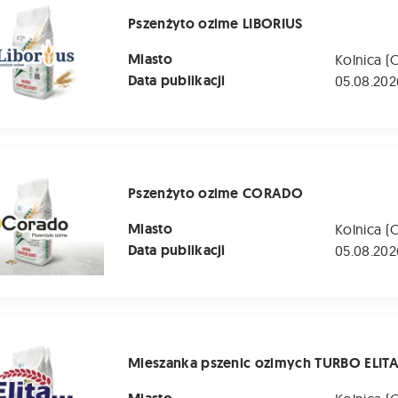
Pszenżyto ozime LIBORIUS
Miasto
Kolnica (
Data publikacji
05.08.202
o ozime CORADO
Pszenżyto ozime CORADO
Miasto
Kolnica (
Data publikacji
05.08.202
 pszenic ozimych TURBO ELITA
Mieszanka pszenic ozimych TURBO ELIT