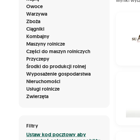
Wyniki wys
Owoce
Warzywa
Żyto ozim
Zboża
Ciągniki
Kombajny
Maszyny rolnicze
Części do maszyn rolniczych
Przyczepy
Środki do produkcji rolnej
Wyposażenie gospodarstwa
Żyto ozi
Nieruchomości
Usługi rolnicze
Zwierzęta
Filtry
Ustaw kod pocztowy aby
Pszenżyto