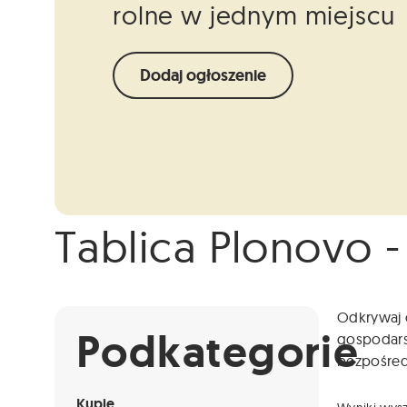
rolne w jednym miejscu
Dodaj ogłoszenie
Tablica Plonovo -
Info
Niestety ogłoszenie nie jest już dostępne.
Odkrywaj o
Podkategorie
gospodarst
bezpośredn
Kupię