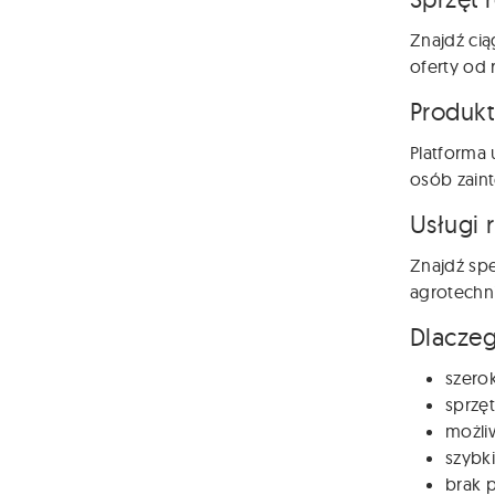
Znajdź cią
oferty od 
Produkt
Platforma 
osób zain
Usługi 
Znajdź spe
agrotechni
Dlaczeg
szero
sprzęt
możli
szybki
brak p