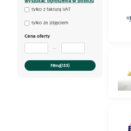
wyszukać ogłoszenia w pobliżu
tylko z fakturą VAT
tylko ze zdjęciem
Cena oferty
—
Pszenżyt
Filtruj
(133)
Mieszanka