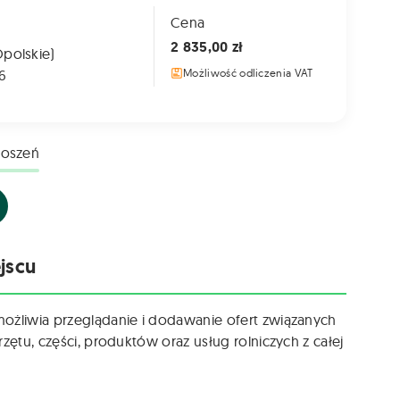
Cena
2 835,00 zł
Opolskie)
6
Możliwość odliczenia VAT
łoszeń
jscu
możliwia przeglądanie i dodawanie ofert związanych
zętu, części, produktów oraz usług rolniczych z całej