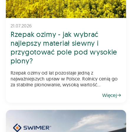
21.07.2026
Rzepak ozimy - jak wybrać
najlepszy materiał siewny i
przygotować pole pod wysokie
plony?
Rzepak ozimy od lat pozostaje jedną z
najważniejszych upraw w Polsce. Rolnicy cenią go
za stabilne plonowanie, wysoką wartość
gospodarczą oraz możliwość wykorzystania go
Więcej
jako świetnego przedplonu. Aby jednak rzepak
odwdzięczył się wysokim plonem, klu